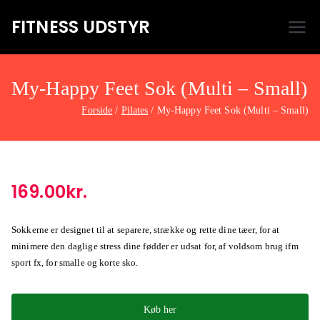
FITNESS UDSTYR
Bare endnu et fitness websted
My-Happy Feet Sok (Multi – Small)
Forside
Pilates
My-Happy Feet Sok (Multi – Small)
169.00
kr.
Sokkerne er designet til at separere, strække og rette dine tæer, for at
minimere den daglige stress dine fødder er udsat for, af voldsom brug ifm
sport fx, for smalle og korte sko.
Køb her