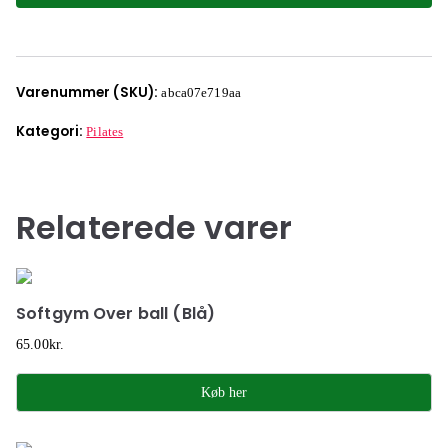
Varenummer (SKU):
abca07e719aa
Kategori:
Pilates
Relaterede varer
Softgym Over ball (Blå)
65.00
kr.
Køb her