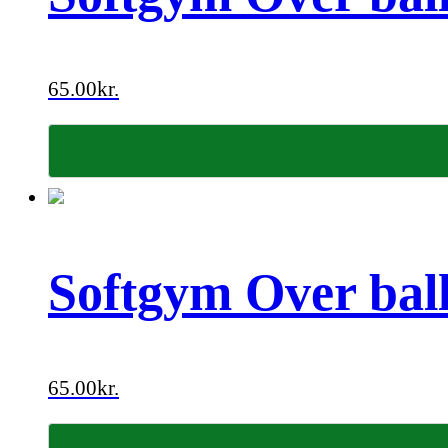
65.00
kr.
Softgym Over ball
65.00
kr.