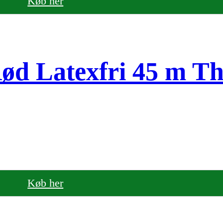
Køb her
ød Latexfri 45 m Th
Køb her