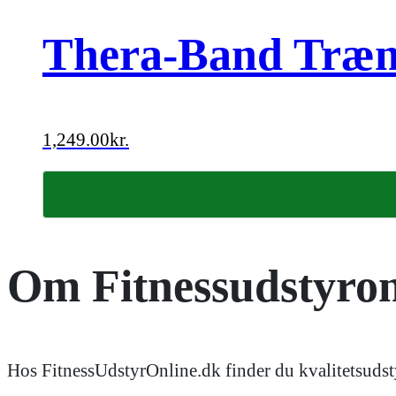
Thera-Band Træni
1,249.00
kr.
Om Fitnessudstyron
Hos FitnessUdstyrOnline.dk finder du kvalitetsudsty