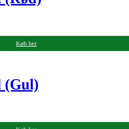
Køb her
 (Gul)