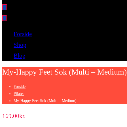
Bare endnu et fitness websted
Forside
Shop
Blog
My-Happy Feet Sok (Multi – Medium)
Forside
Pilates
My-Happy Feet Sok (Multi – Medium)
169.00
kr.