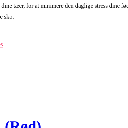
e dine tæer, for at minimere den daglige stress dine fø
e sko.
es
l (Rød)