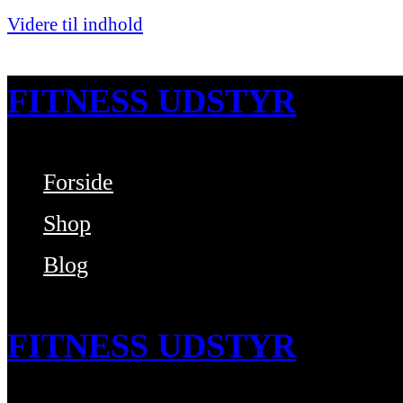
Videre til indhold
FITNESS UDSTYR
Forside
Bare endnu et fitness websted
Shop
Blog
FITNESS UDSTYR