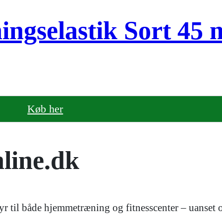
ngselastik Sort 45 
Køb her
line.dk
r til både hjemmetræning og fitnesscenter – uanset om