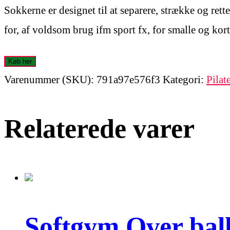
Sokkerne er designet til at separere, strække og rett
for, af voldsom brug ifm sport fx, for smalle og kort
Køb her
Varenummer (SKU):
791a97e576f3
Kategori:
Pilat
Relaterede varer
Softgym Over bal