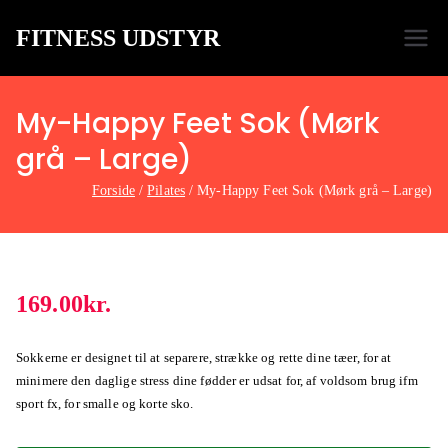
FITNESS UDSTYR
Bare endnu et fitness websted
My-Happy Feet Sok (Mørk
grå – Large)
Forside
Pilates
My-Happy Feet Sok (Mørk grå – Large)
169.00
kr.
Sokkerne er designet til at separere, strække og rette dine tæer, for at
minimere den daglige stress dine fødder er udsat for, af voldsom brug ifm
sport fx, for smalle og korte sko.