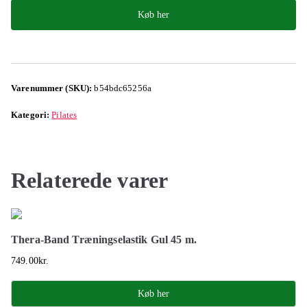
Køb her
Varenummer (SKU):
b54bdc65256a
Kategori:
Pilates
Relaterede varer
Thera-Band Træningselastik Gul 45 m.
749.00
kr.
Køb her