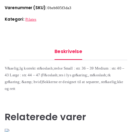
Varenummer (SKU):
0beb605f3da3
Kategori:
Pilates
Beskrivelse
V&aelig;lg korrekt st&oslash;rrelse Small : str. 36 – 39 Medium : str. 40 –
43 Large : str. 44 – 47 (F&oslash;res i lys gr&aring;, m&oslash;rk
gr&aring; &amp; hvid)Sokkerne er designet til at separere, str&aelig;kke
og rett
Relaterede varer