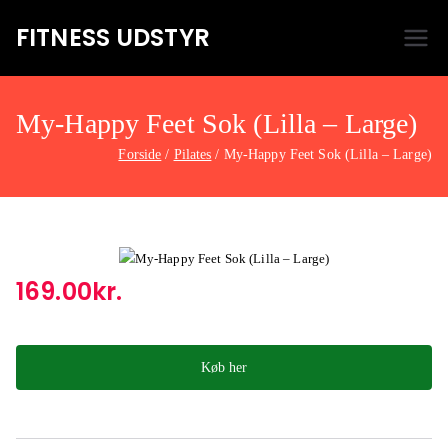
FITNESS UDSTYR
Bare endnu et fitness websted
My-Happy Feet Sok (Lilla – Large)
Forside
Pilates
My-Happy Feet Sok (Lilla – Large)
169.00
kr.
Køb her