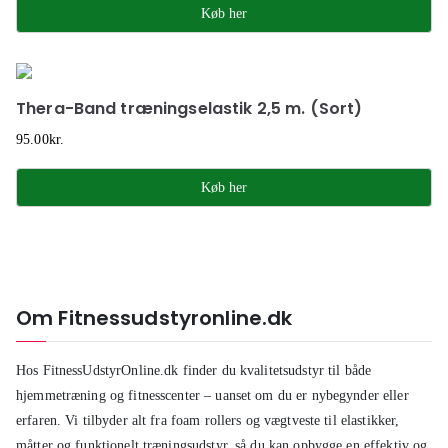
Køb her
Thera-Band træningselastik 2,5 m. (Sort)
95.00
kr.
Køb her
Om Fitnessudstyronline.dk
Hos FitnessUdstyrOnline.dk finder du kvalitetsudstyr til både
hjemmetræning og fitnesscenter – uanset om du er nybegynder eller
erfaren. Vi tilbyder alt fra foam rollers og vægtveste til elastikker,
måtter og funktionelt træningsudstyr, så du kan opbygge en effektiv og