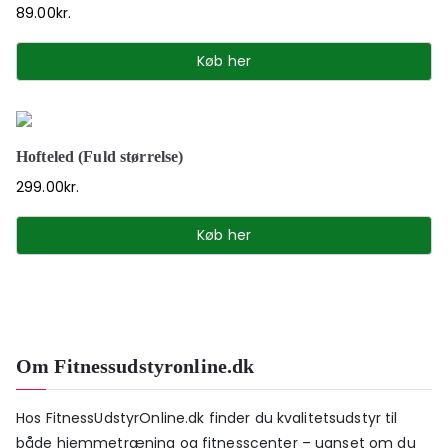
89.00
kr.
Køb her
Hofteled (Fuld størrelse)
299.00
kr.
Køb her
Om Fitnessudstyronline.dk
Hos FitnessUdstyrOnline.dk finder du kvalitetsudstyr til
både hjemmetræning og fitnesscenter – uanset om du