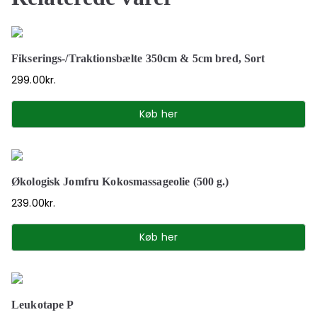
Fikserings-/Traktionsbælte 350cm & 5cm bred, Sort
299.00
kr.
Køb her
Økologisk Jomfru Kokosmassageolie (500 g.)
239.00
kr.
Køb her
Leukotape P