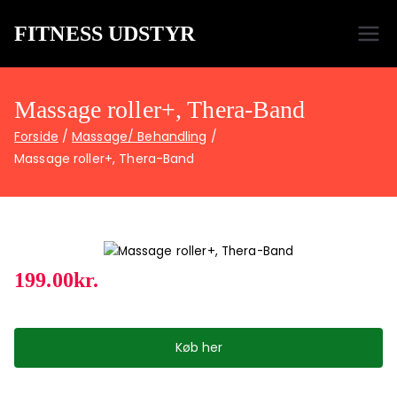
FITNESS UDSTYR
Bare endnu et fitness websted
Massage roller+, Thera-Band
Forside
Massage/ Behandling
Massage roller+, Thera-Band
199.00
kr.
Køb her