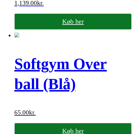
1,139.00
kr.
Køb her
Softgym Over
ball (Blå)
65.00
kr.
Køb her