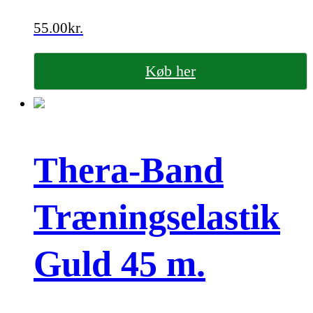
55.00
kr.
Køb her
Thera-Band
Træningselastik
Guld 45 m.