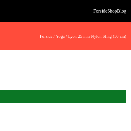
Forside
Shop
Blog
Forside
Yoga
Lyon 25 mm Nylon Sling (50 cm)