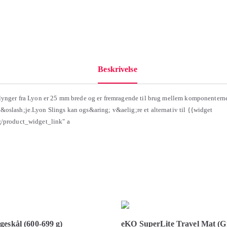
Beskrivelse
lynger fra Lyon er 25 mm brede og er fremragende til brug mellem komponenterne 
oslash;je.Lyon Slings kan ogs&aring; v&aelig;re et alternativ til {{widget
g/product_widget_link" a
geskål (600-699 g)
eKO SuperLite Travel Mat (G