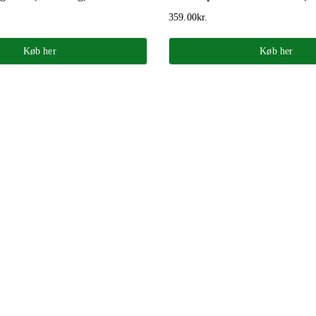
359.00
kr.
Køb her
Køb her