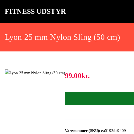
FITNESS UDSTYR
Bare endnu et fitness websted
Lyon 25 mm Nylon Sling (50 cm)
99.00
kr.
Varenummer (SKU):
ea5192dc9409