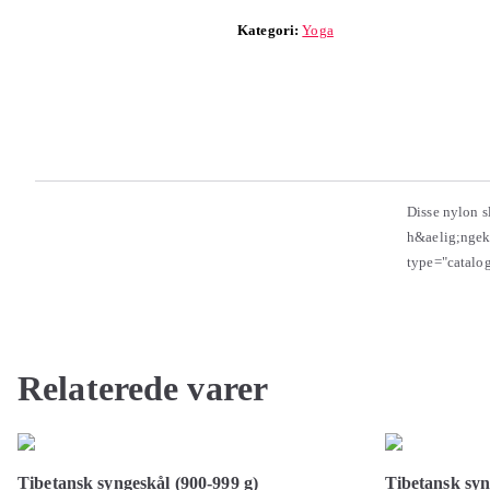
Kategori:
Yoga
Disse nylon s
h&aelig;ngek&
type="catalo
Relaterede varer
Tibetansk syngeskål (900-999 g)
Tibetansk syn