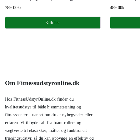
789.00
kr.
489.00
kr.
Køb her
Om Fitnessudstyronline.dk
Hos FitnessUdstyrOnline.dk finder du
kvalitetsudstyr til både hjemmetræning og
fitnesscenter – uanset om du er nybegynder eller
erfaren. Vi tilbyder alt fra foam rollers og
vægtveste til elastikker, måtter og funktionelt
træningsudstyr, så du kan opbygge en effektiv og