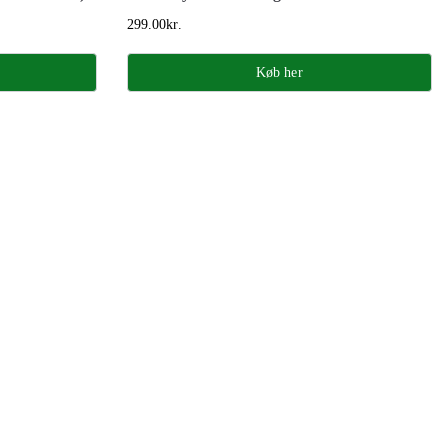
299.00
kr.
Køb her