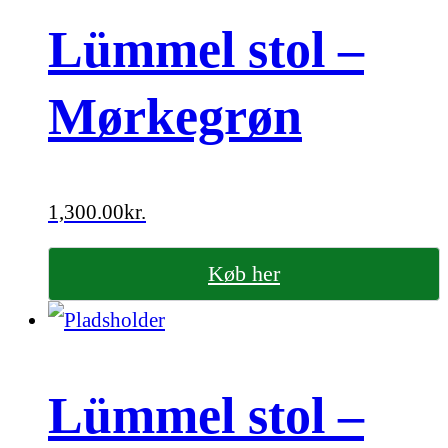
Lümmel stol –
Mørkegrøn
1,300.00
kr.
Køb her
Lümmel stol –