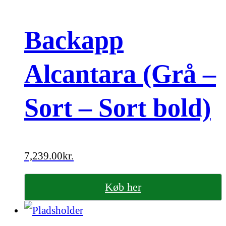
Backapp
Alcantara (Grå –
Sort – Sort bold)
7,239.00
kr.
Køb her