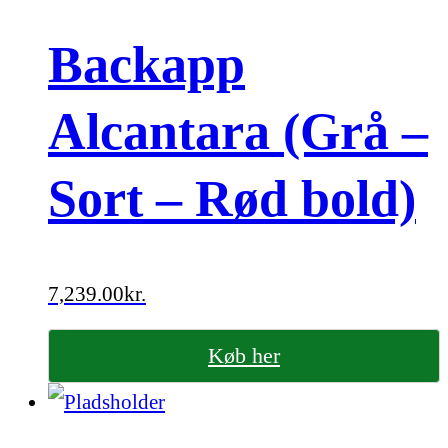
Backapp
Alcantara (Grå –
Sort – Rød bold)
7,239.00
kr.
Køb her