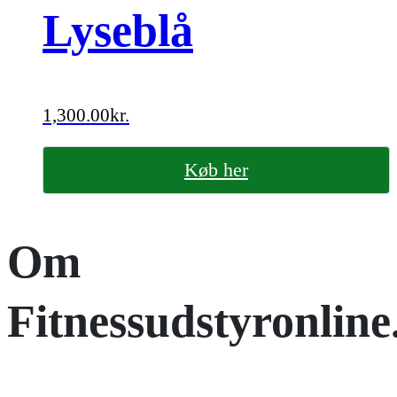
Lyseblå
1,300.00
kr.
Køb her
Om
Fitnessudstyronline