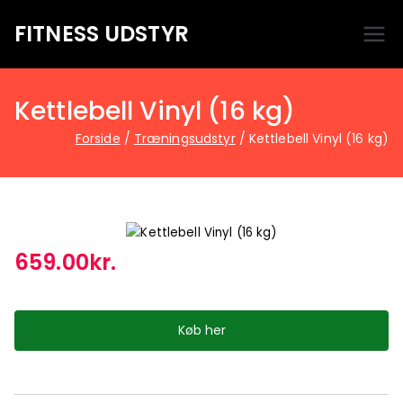
FITNESS UDSTYR
Bare endnu et fitness websted
Kettlebell Vinyl (16 kg)
Forside
Træningsudstyr
Kettlebell Vinyl (16 kg)
659.00
kr.
Køb her