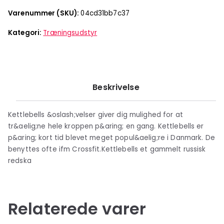
Varenummer (SKU):
04cd31bb7c37
Kategori:
Træningsudstyr
Beskrivelse
Kettlebells &oslash;velser giver dig mulighed for at
tr&aelig;ne hele kroppen p&aring; en gang. Kettlebells er
p&aring; kort tid blevet meget popul&aelig;re i Danmark. De
benyttes ofte ifm Crossfit.Kettlebells et gammelt russisk
redska
Relaterede varer