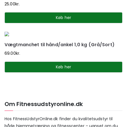
25.00
kr.
Køb her
Vægtmanchet til hånd/ankel 1,0 kg (Grå/Sort)
69.00
kr.
Køb her
Om Fitnessudstyronline.dk
Hos FitnessUdstyrOnline.dk finder du kvalitetsudstyr til
både hjemmetræning og fitnesscenter – uanset om du