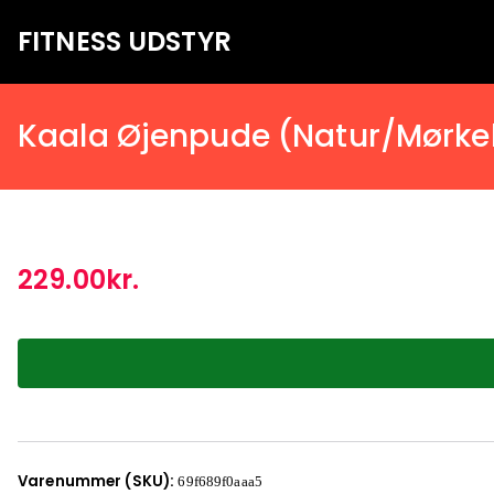
FITNESS UDSTYR
Bare endnu et fitness websted
Kaala Øjenpude (Natur/Mørke
229.00
kr.
Varenummer (SKU):
69f689f0aaa5