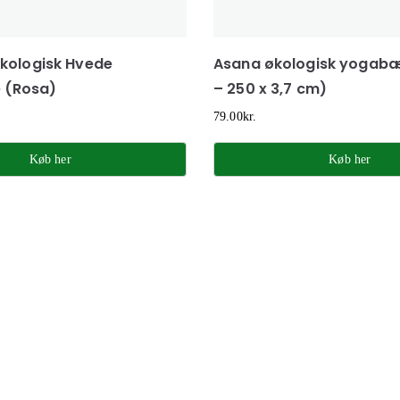
økologisk Hvede
Asana økologisk yogabæ
 (Rosa)
– 250 x 3,7 cm)
79.00
kr.
Køb her
Køb her