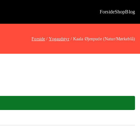
Forside
Shop
Blog
Forside
Yogaudstyr
Kaala Øjenpude (Natur/Mørkeblå)