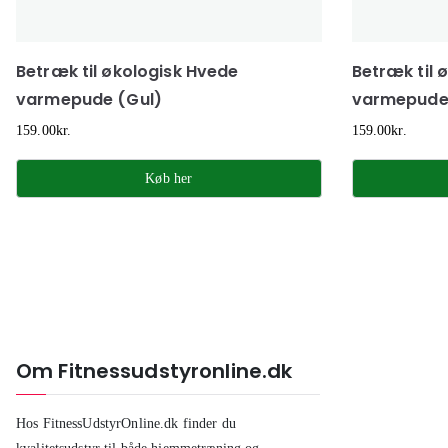
Betræk til økologisk Hvede
Betræk til 
varmepude (Gul)
varmepude
159.00
kr.
159.00
kr.
Køb her
Om Fitnessudstyronline.dk
Hos FitnessUdstyrOnline.dk finder du