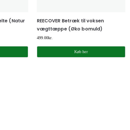
lte (Natur
REECOVER Betræk til voksen
vægttæppe (Øko bomuld)
499.00
kr.
Køb her