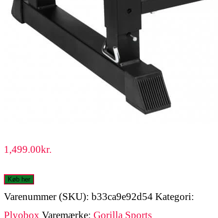
1,499.00
kr.
Køb her
Varenummer (SKU):
b33ca9e92d54
Kategori:
Plyobox
Varemærke:
Gorilla Sports