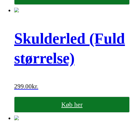
Skulderled (Fuld
størrelse)
299.00
kr.
Køb her