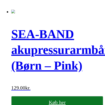
SEA-BAND
akupressurarmb
(Børn – Pink)
129.00
kr.
Køb her