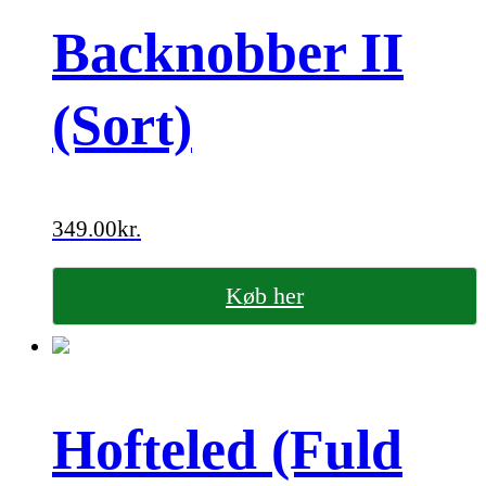
Backnobber II
(Sort)
349.00
kr.
Køb her
Hofteled (Fuld