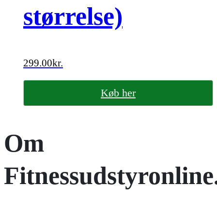
størrelse)
299.00
kr.
Køb her
Om
Fitnessudstyronline