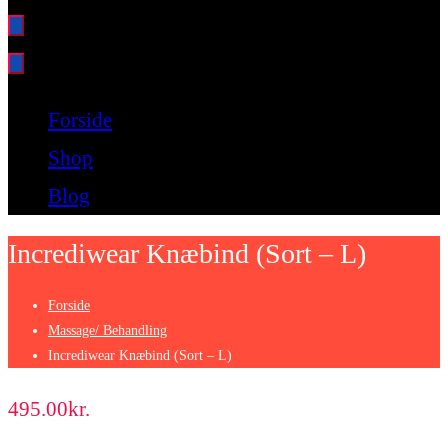
Bare endnu et fitness websted
Forside
Shop
Blog
Incrediwear Knæbind (Sort – L)
Forside
Massage/ Behandling
Incrediwear Knæbind (Sort – L)
495.00
kr.