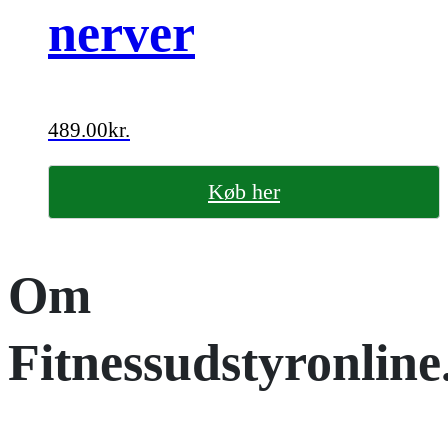
nerver
489.00
kr.
Køb her
Om
Fitnessudstyronline