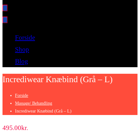
Bare endnu et fitness websted
Forside
Shop
Blog
Incrediwear Knæbind (Grå – L)
Forside
Massage/ Behandling
Incrediwear Knæbind (Grå – L)
495.00
kr.