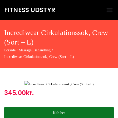
FITNESS UDSTYR
Bare endnu et fitness websted
Incrediwear Cirkulationssok, Crew
(Sort – L)
Forside
Massage/ Behandling
Incrediwear Cirkulationssok, Crew (Sort – L)
345.00
kr.
Køb her