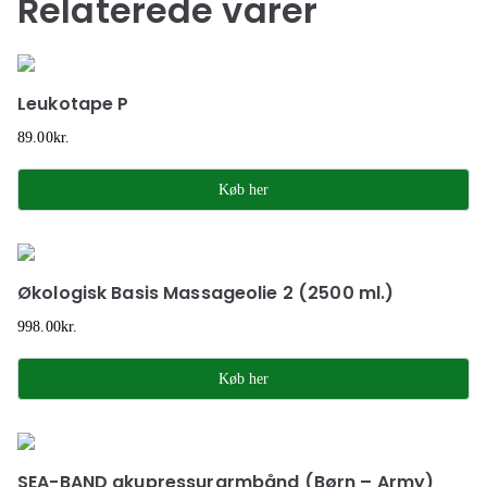
Relaterede varer
Leukotape P
89.00
kr.
Køb her
Økologisk Basis Massageolie 2 (2500 ml.)
998.00
kr.
Køb her
SEA-BAND akupressurarmbånd (Børn – Army)