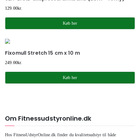
129.00
kr.
Køb her
Fixomull Stretch 15 cm x 10 m
249.00
kr.
Køb her
Om Fitnessudstyronline.dk
Hos FitnessUdstyrOnline.dk finder du kvalitetsudstyr til både