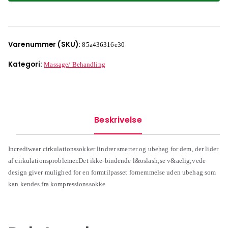
Varenummer (SKU):
85a436316e30
Kategori:
Massage/ Behandling
Beskrivelse
Incrediwear cirkulationssokker lindrer smerter og ubehag for dem, der lider
af cirkulationsproblemer.Det ikke-bindende l&oslash;se v&aelig;vede
design giver mulighed for en formtilpasset fornemmelse uden ubehag som
kan kendes fra kompressionssokke