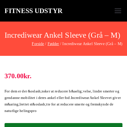
FITNESS UDSTYR
Bare endnu et fitness websted
Incrediwear Ankel Sleeve (Grå – M)
Forside
Fødder
Incrediwear Ankel Sleeve (Grå – M)
370.00
kr.
For dem er der &oslash;nsker at reducere h&aelig;velse, lindre smerter og
gendanne mobilitet i deres ankel eller fod.Incrediwear Ankel Sleevet giver
m&aring;lrettet st&oslash;tte for at reducere smerte og fremskynde de
naturlige helingspro