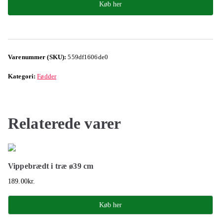
Køb her
Varenummer (SKU):
559df1606de0
Kategori:
Fødder
Relaterede varer
Vippebrædt i træ ø39 cm
189.00
kr.
Køb her