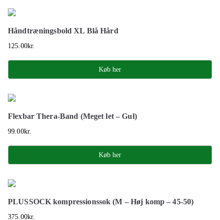
Håndtræningsbold XL Blå Hård
125.00
kr.
Køb her
Flexbar Thera-Band (Meget let – Gul)
99.00
kr.
Køb her
PLUSSOCK kompressionssok (M – Høj komp – 45-50)
375.00
kr.