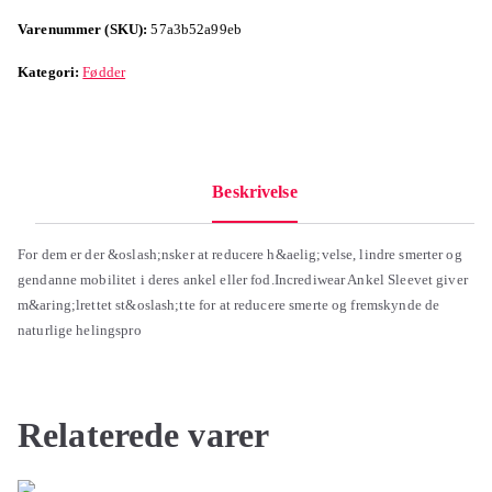
Varenummer (SKU):
57a3b52a99eb
Kategori:
Fødder
Beskrivelse
For dem er der &oslash;nsker at reducere h&aelig;velse, lindre smerter og
gendanne mobilitet i deres ankel eller fod.Incrediwear Ankel Sleevet giver
m&aring;lrettet st&oslash;tte for at reducere smerte og fremskynde de
naturlige helingspro
Relaterede varer