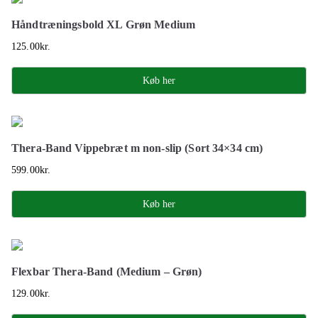
Håndtræningsbold XL Grøn Medium
125.00
kr.
Køb her
Thera-Band Vippebræt m non-slip (Sort 34×34 cm)
599.00
kr.
Køb her
Flexbar Thera-Band (Medium – Grøn)
129.00
kr.