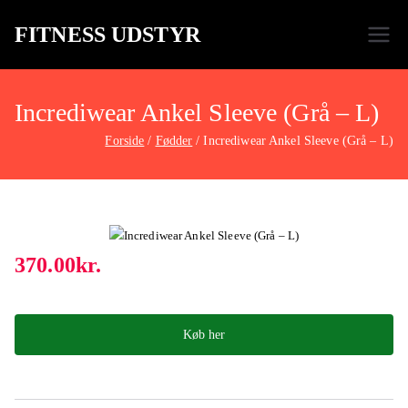
FITNESS UDSTYR
Bare endnu et fitness websted
Incrediwear Ankel Sleeve (Grå – L)
Forside
Fødder
Incrediwear Ankel Sleeve (Grå – L)
370.00
kr.
Køb her