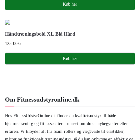
Køb her
Håndtræningsbold XL Blå Hård
125.00
kr.
Køb her
Om Fitnessudstyronline.dk
Hos FitnessUdstyrOnline.dk finder du kvalitetsudstyr til både
hjemmetræning og fitnesscenter – uanset om du er nybegynder eller
erfaren. Vi tilbyder alt fra foam rollers og vægtveste til elastikker,
måtter og funktionelt træningsudstyr, så du kan opbygge en effektiv og