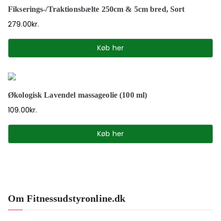
Fikserings-/Traktionsbælte 250cm & 5cm bred, Sort
279.00
kr.
Køb her
Økologisk Lavendel massageolie (100 ml)
109.00
kr.
Køb her
Om Fitnessudstyronline.dk