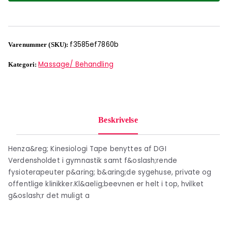
f3585ef7860b
Varenummer (SKU):
Massage/ Behandling
Kategori:
Beskrivelse
Henza&reg; Kinesiologi Tape benyttes af DGI
Verdensholdet i gymnastik samt f&oslash;rende
fysioterapeuter p&aring; b&aring;de sygehuse, private og
offentlige klinikker.Kl&aelig;beevnen er helt i top, hvilket
g&oslash;r det muligt a