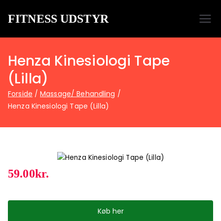
FITNESS UDSTYR
Bare endnu et fitness websted
Henza Kinesiologi Tape
(Lilla)
Forside
Massage/ Behandling
Henza Kinesiologi Tape (Lilla)
59.00
kr.
Køb her