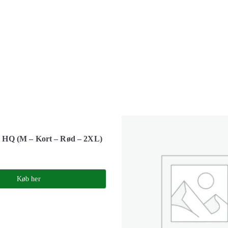
ts HQ (M – Kort – Rød – 2XL)
Køb her