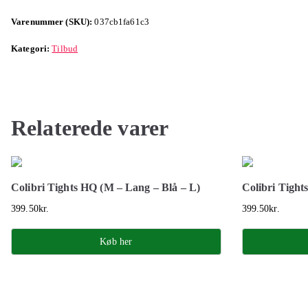
Varenummer (SKU):
037cb1fa61c3
Kategori:
Tilbud
Relaterede varer
Colibri Tights HQ (M – Lang – Blå – L)
Colibri Tigh
399.50
kr.
399.50
kr.
Køb her