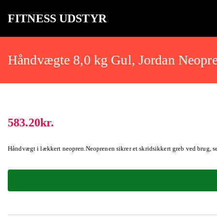
FITNESS UDSTYR
Bare endnu et fitness websted
Håndvægte 8,0 kg Gul, Jordan Neopre
583.20
kr.
Håndvægt i lækkert neopren.Neoprenen sikrer et skridsikkert greb ved brug, s