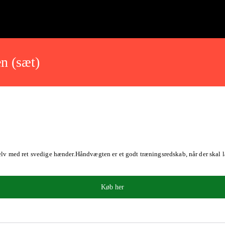
n (sæt)
elv med ret svedige hænder.Håndvægten er et godt træningsredskab, når der skal 
Køb her