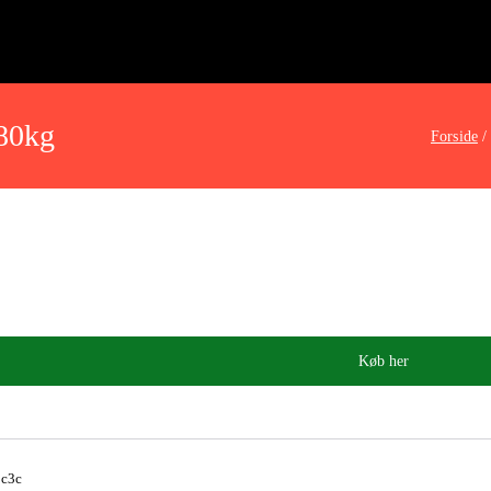
 80kg
Forside
Køb her
0c3c