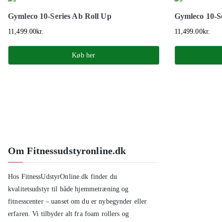
Gymleco 10-Series Ab Roll Up
Gymleco 10-S
11,499.00
kr.
11,499.00
kr.
Køb her
Om Fitnessudstyronline.dk
Hos FitnessUdstyrOnline.dk finder du
kvalitetsudstyr til både hjemmetræning og
fitnesscenter – uanset om du er nybegynder eller
erfaren. Vi tilbyder alt fra foam rollers og