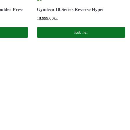
oulder Press
Gymleco 10-Series Reverse Hyper
18,999.00
kr.
Køb her