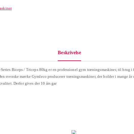
askiner
Beskrivelse
eries Biceps / Triceps 80kg er en professionel gym træningsmaskiner, til brug i 
en svenske mærke Gymleco producerer træningsmaskiner, der holder i mange år 
alitet. Derfor gives der 10 års gar