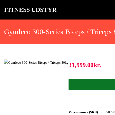
FITNESS UDSTYR
Bare endnu et fitness websted
Gymleco 300-Series Biceps / Triceps
31,999.00
kr.
Varenummer (SKU):
bbfb507c