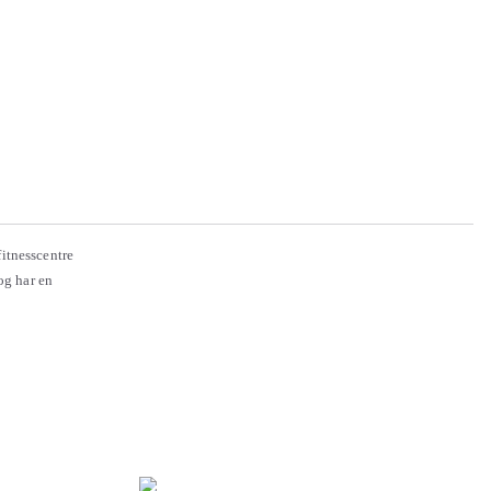
fitnesscentre
og har en