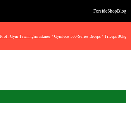
Forside
Shop
Blog
Prof. Gym Træningsmaskiner
Gymleco 300-Series Biceps / Triceps 80kg