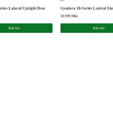
eries Lateral Upright Row
Gymleco 10-Series Lateral Sh
18,999.00
kr.
Køb her
Køb her