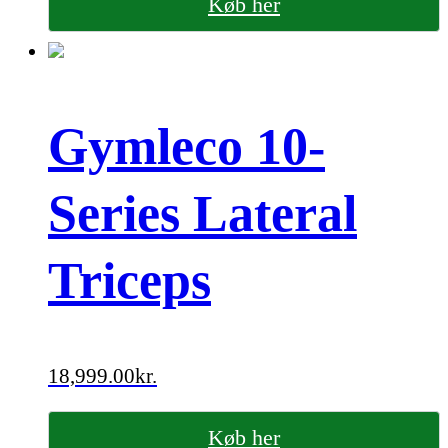
Køb her
Gymleco 10-
Series Lateral
Triceps
18,999.00
kr.
Køb her