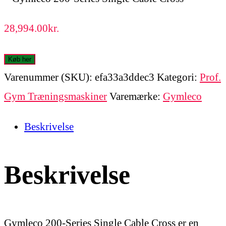
28,994.00
kr.
Køb her
Varenummer (SKU):
efa33a3ddec3
Kategori:
Prof.
Gym Træningsmaskiner
Varemærke:
Gymleco
Beskrivelse
Beskrivelse
Gymleco 200-Series Single Cable Cross er en