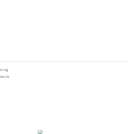
re og
har en