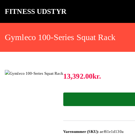
FITNESS UDSTYR
Bare endnu et fitness websted
Gymleco 100-Series Squat Rack
13,392.00
kr.
Varenummer (SKU):
aef61e1d130a