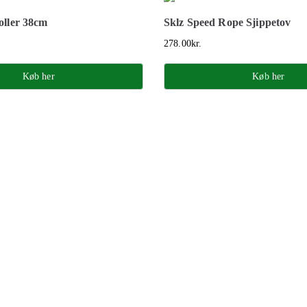
oller 38cm
Sklz Speed Rope Sjippetov
278.00
kr.
Køb her
Køb her