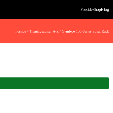
Forside
Shop
Blog
Forside
Træningsudstyr A-Z
Gymleco 100-Series Squat Rack