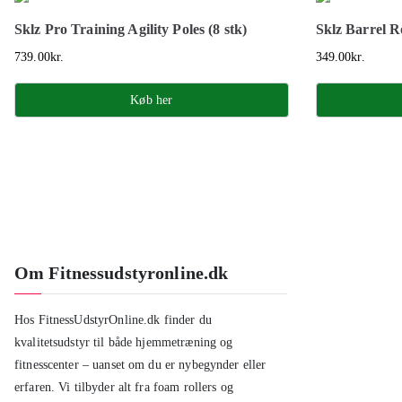
Sklz Pro Training Agility Poles (8 stk)
Sklz Barrel R
739.00
kr.
349.00
kr.
Køb her
Om Fitnessudstyronline.dk
Hos FitnessUdstyrOnline.dk finder du
kvalitetsudstyr til både hjemmetræning og
fitnesscenter – uanset om du er nybegynder eller
erfaren. Vi tilbyder alt fra foam rollers og