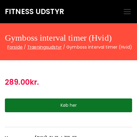
FITNESS UDSTYR
Bare endnu et fitness websted
Gymboss interval timer (Hvid)
Forside
Træningsudstyr
Gymboss interval timer (Hvid)
289.00
kr.
Køb her