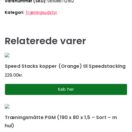
Varenummer (SKU):
0b10eb712d12
Kategori:
Træningsudstyr
Relaterede varer
Speed Stacks kopper (Orange) til Speedstacking
229.00
kr.
Køb her
Træningsmåtte PGM (190 x 80 x 1,5 – Sort – m
hul)