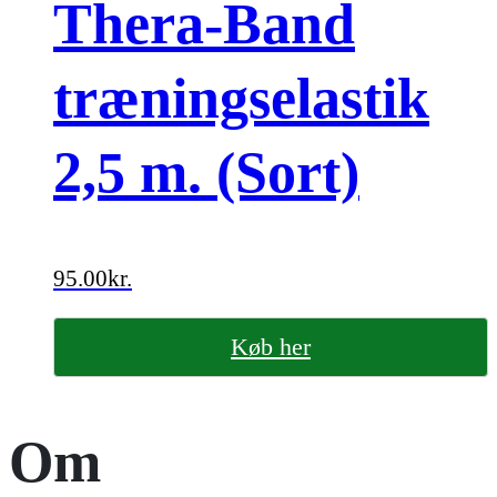
Thera-Band
træningselastik
2,5 m. (Sort)
95.00
kr.
Køb her
Om