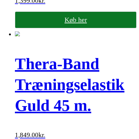
1,399.00
kr.
Køb her
Thera-Band
Træningselastik
Guld 45 m.
1,849.00
kr.