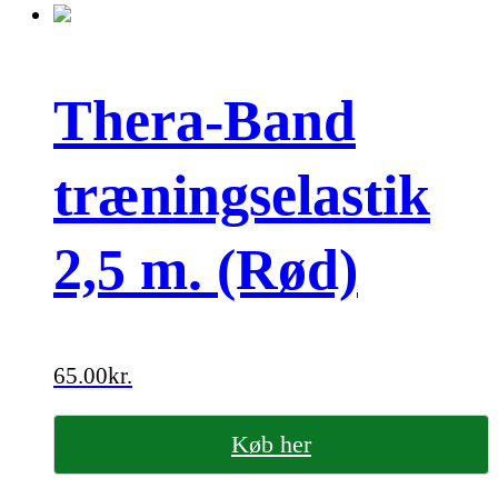
Thera-Band
træningselastik
2,5 m. (Rød)
65.00
kr.
Køb her