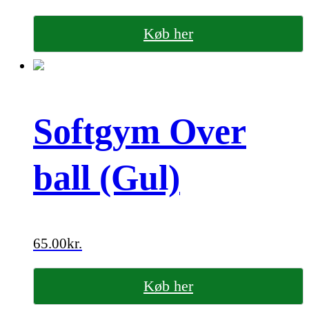
Køb her
Softgym Over
ball (Gul)
65.00
kr.
Køb her