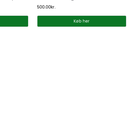
500.00
kr.
Køb her