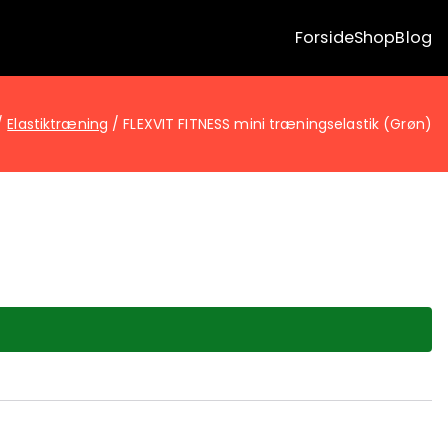
Forside
Shop
Blog
Elastiktræning
FLEXVIT FITNESS mini træningselastik (Grøn)