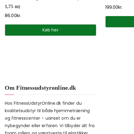
1,75 m)
199.00
kr.
86.00
kr.
Køb her
Om Fitnessudstyronline.dk
Hos FitnessUdstyrOnline.dk finder du
kvalitetsudstyr til både hjemmetræning
og fitnesscenter – uanset om du er
nybegynder eller erfaren. Vi tilbyder alt fra
foam rollers og vægtveste til elastikker,