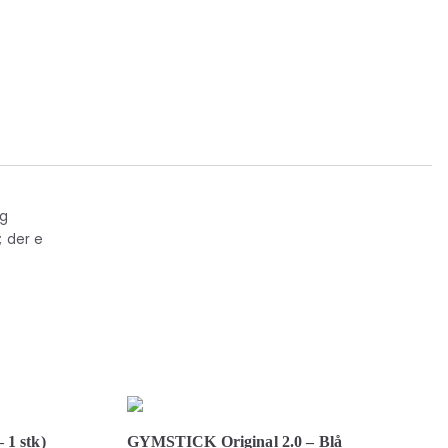
og
; der e
 1 stk)
GYMSTICK Original 2.0 – Blå