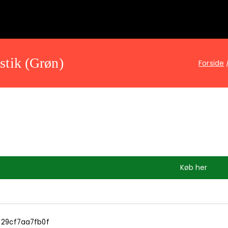
tik (Grøn)
Forside
Køb her
29cf7aa7fb0f
: