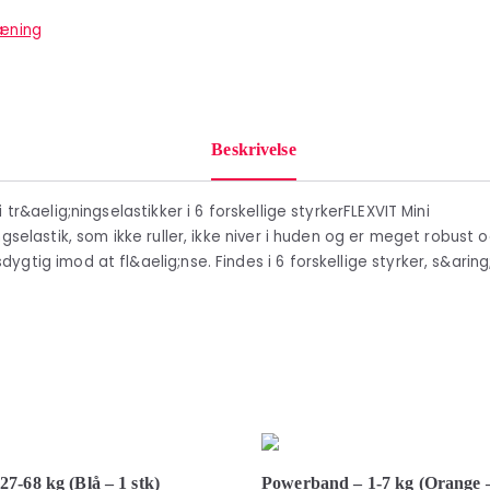
ræning
Beskrivelse
i tr&aelig;ningselastikker i 6 forskellige styrkerFLEXVIT Mini
ngselastik, som ikke ruller, ikke niver i huden og er meget robust 
gtig imod at fl&aelig;nse. Findes i 6 forskellige styrker, s&aring
7-68 kg (Blå – 1 stk)
Powerband – 1-7 kg (Orange –