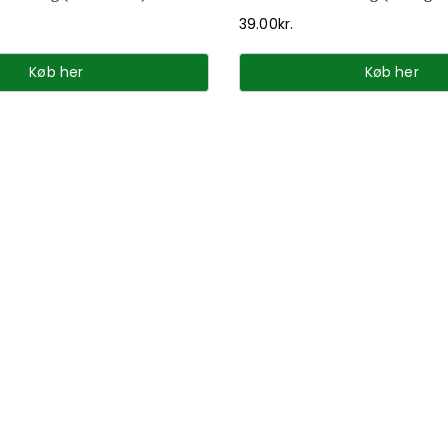
39.00
kr.
Køb her
Køb her