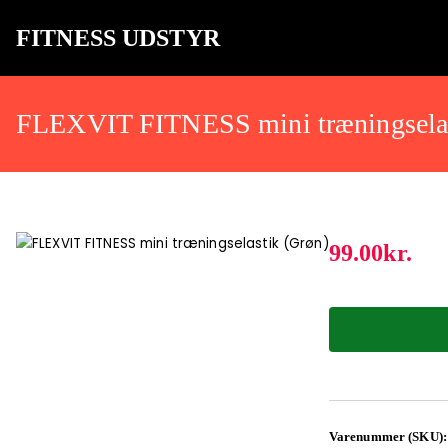
FITNESS UDSTYR
Bare endnu et fitness websted
FLEXVIT FITNESS mini træningselas
99.00
kr.
Varenummer (SKU)