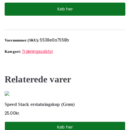
Køb her
5538e0a7558b
Varenummer (SKU):
Træningsudstyr
Kategori:
Relaterede varer
Speed Stack erstatningskop (Grøn)
25.00
kr.
Køb her