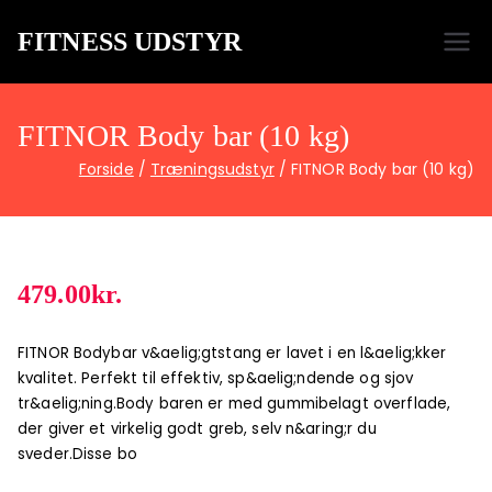
FITNESS UDSTYR
Bare endnu et fitness websted
FITNOR Body bar (10 kg)
Forside
Træningsudstyr
FITNOR Body bar (10 kg)
479.00
kr.
FITNOR Bodybar v&aelig;gtstang er lavet i en l&aelig;kker
kvalitet. Perfekt til effektiv, sp&aelig;ndende og sjov
tr&aelig;ning.Body baren er med gummibelagt overflade,
der giver et virkelig godt greb, selv n&aring;r du
sveder.Disse bo