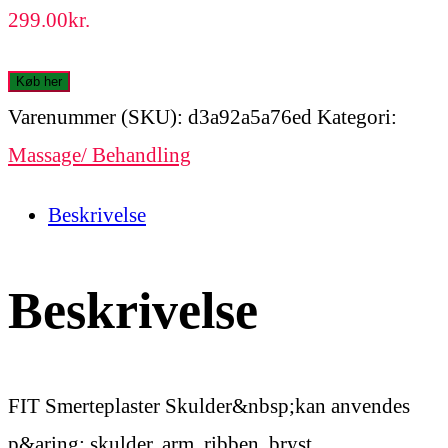
299.00
kr.
Køb her
Varenummer (SKU):
d3a92a5a76ed
Kategori:
Massage/ Behandling
Beskrivelse
Beskrivelse
FIT Smerteplaster Skulder&nbsp;kan anvendes
p&aring; skulder, arm, ribben, bryst,