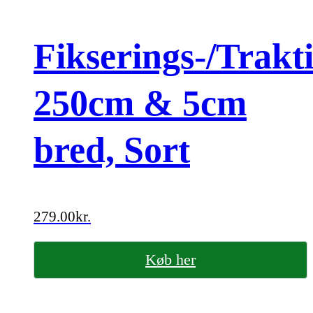
Fikserings-/Trakt
250cm & 5cm
bred, Sort
279.00
kr.
Køb her