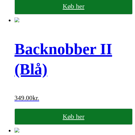
Køb her
Backnobber II
(Blå)
349.00
kr.
Køb her