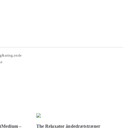
deg&aring;ende
ke
g (Medium –
The Relaxator åndedrætstræner