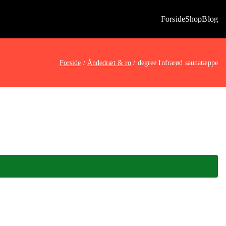
Forside
Shop
Blog
Forside
Åndedræt & ro
degree Infrarød saunatæppe