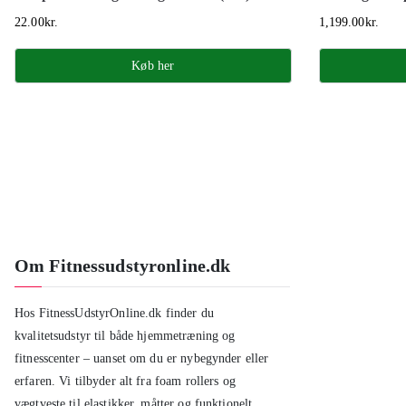
22.00
kr.
1,199.00
kr.
Køb her
Om Fitnessudstyronline.dk
Hos FitnessUdstyrOnline.dk finder du
kvalitetsudstyr til både hjemmetræning og
fitnesscenter – uanset om du er nybegynder eller
erfaren. Vi tilbyder alt fra foam rollers og
vægtveste til elastikker, måtter og funktionelt