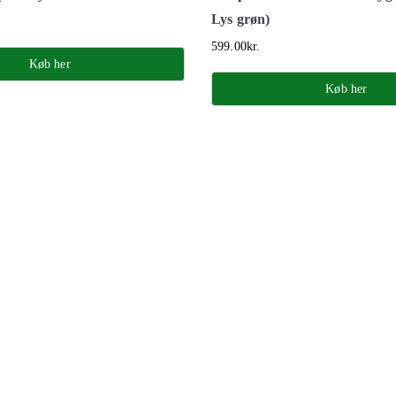
Lys grøn)
599.00
kr.
Køb her
Køb her