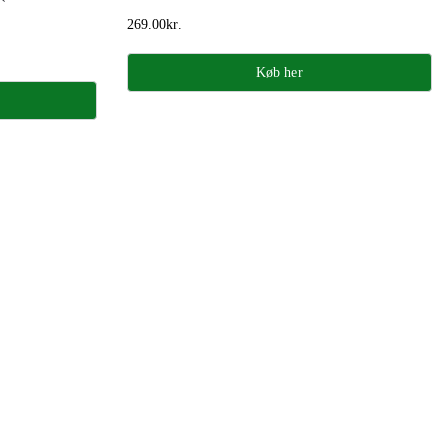
269.00
kr.
Køb her