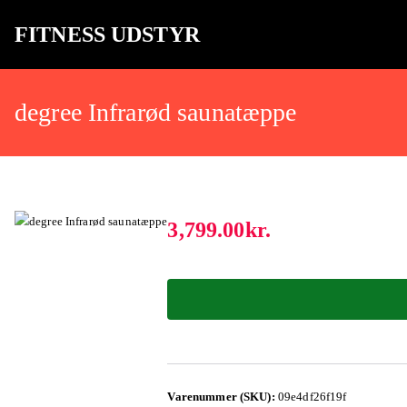
FITNESS UDSTYR
Bare endnu et fitness websted
degree Infrarød saunatæppe
3,799.00
kr.
Varenummer (SKU):
09e4df26f19f