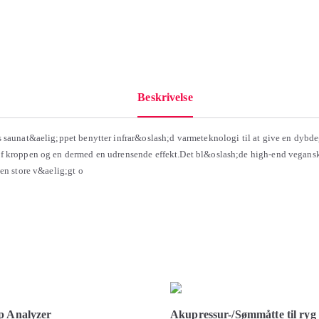
Beskrivelse
 saunat&aelig;ppet benytter infrar&oslash;d varmeteknologi til at give en dyb
f kroppen og en dermed en udrensende effekt.Det bl&oslash;de high-end vegans
den store v&aelig;gt o
p Analyzer
Akupressur-/Sømmåtte til ry