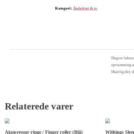
Kategori:
Åndedræt & ro
Degree luksus
opvarmning a
l&aelig;der, 
Relaterede varer
Akupressur ringe / Finger roller (Blå)
Withings Slee