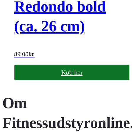
Redondo bold
(ca. 26 cm)
89.00
kr.
Køb her
Om
Fitnessudstyronline