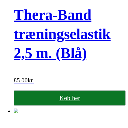
Thera-Band
træningselastik
2,5 m. (Blå)
85.00
kr.
Køb her