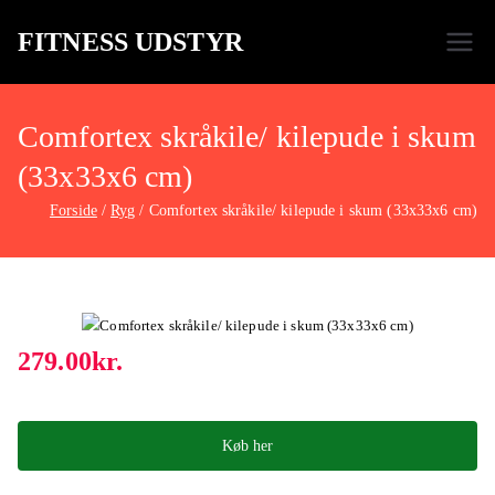
FITNESS UDSTYR
Bare endnu et fitness websted
Comfortex skråkile/ kilepude i skum
(33x33x6 cm)
Forside
Ryg
Comfortex skråkile/ kilepude i skum (33x33x6 cm)
279.00
kr.
Køb her