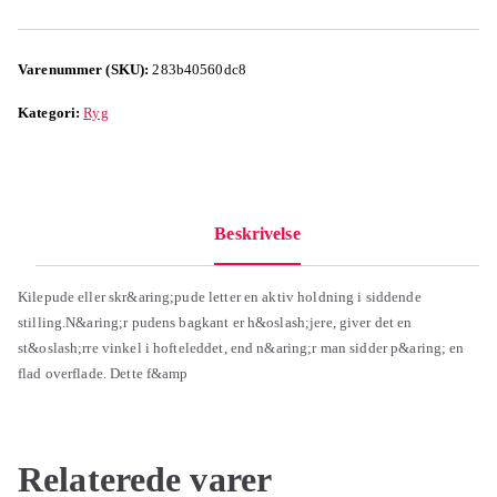
Varenummer (SKU):
283b40560dc8
Kategori:
Ryg
Beskrivelse
Kilepude eller skr&aring;pude letter en aktiv holdning i siddende
stilling.N&aring;r pudens bagkant er h&oslash;jere, giver det en
st&oslash;rre vinkel i hofteleddet, end n&aring;r man sidder p&aring; en
flad overflade. Dette f&amp
Relaterede varer