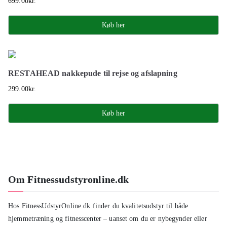
699.00
kr.
Køb her
RESTAHEAD nakkepude til rejse og afslapning
299.00
kr.
Køb her
Om Fitnessudstyronline.dk
Hos FitnessUdstyrOnline.dk finder du kvalitetsudstyr til både
hjemmetræning og fitnesscenter – uanset om du er nybegynder eller