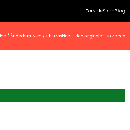
Forside
Shop
Blog
ide
Åndedræt & ro
Chi Maskine – den originale Sun Ancon