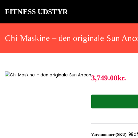
FITNESS UDSTYR
Bare endnu et fitness websted
Chi Maskine – den originale Sun Anc
3,749.00
kr.
98d
Varenummer (SKU):