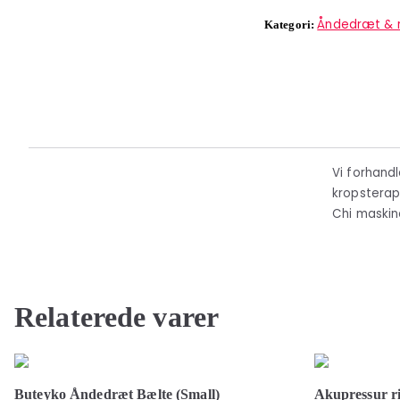
Åndedræt & 
Kategori:
Vi forhand
kropsterap
Chi maskine
Relaterede varer
Buteyko Åndedræt Bælte (Small)
Akupressur ri