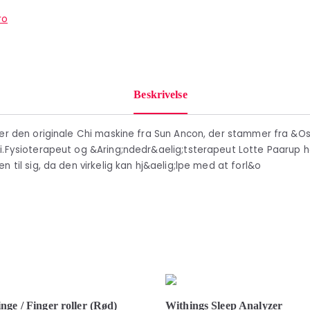
ro
Beskrivelse
ler den originale Chi maskine fra Sun Ancon, der stammer fra &Os
i.Fysioterapeut og &Aring;ndedr&aelig;tsterapeut Lotte Paarup h
n til sig, da den virkelig kan hj&aelig;lpe med at forl&o
nge / Finger roller (Rød)
Withings Sleep Analyzer