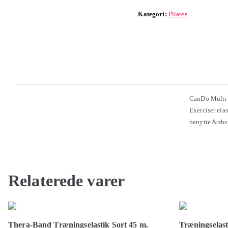
Kategori:
Pilates
CanDo Multi-
Exerciser ela
benytte.&nbs
Relaterede varer
Thera-Band Træningselastik Sort 45 m.
Træningselast