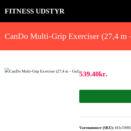
FITNESS UDSTYR
Bare endnu et fitness websted
CanDo Multi-Grip Exerciser (27,4 m 
539.40
kr.
Varenummer (SKU):
f43c5990