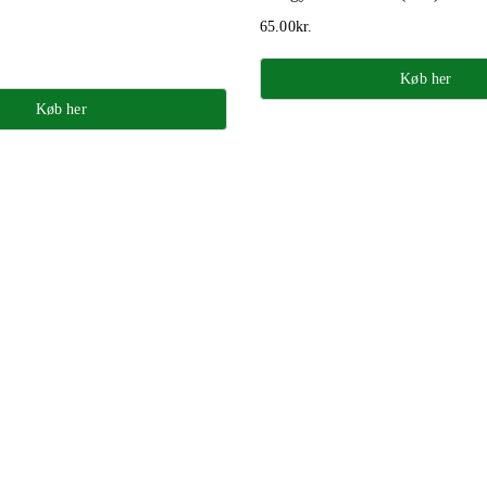
65.00
kr.
Køb her
Køb her