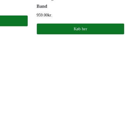
Band
959.00
kr.
Køb her