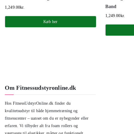
Band
1,249.00
kr.
1,249.00
kr.
Køb her
Om Fitnessudstyronline.dk
Hos FitnessUdstyrOnline.dk finder du
kvalitetsudstyr til både hjemmetræning og
fitnesscenter – uanset om du er nybegynder eller
erfaren. Vi tilbyder alt fra foam rollers og
vægtveste til elastikker, måtter og funktionelt