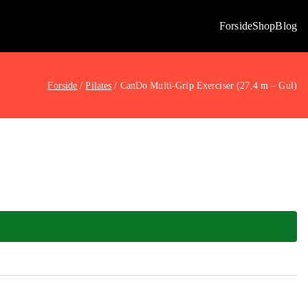
Forside
Shop
Blog
Forside
Pilates
CanDo Multi-Grip Exerciser (27,4 m – Gul)