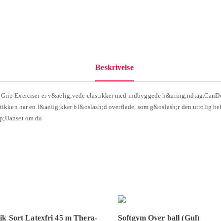
Beskrivelse
Grip Exerciser er v&aelig;vede elastikker med indbyggede h&aring;ndtag.CanD
stikken har en l&aelig;kker bl&oslash;d overflade, som g&oslash;r den utrolig be
p;Uanset om du
ik Sort Latexfri 45 m Thera-
Softgym Over ball (Gul)