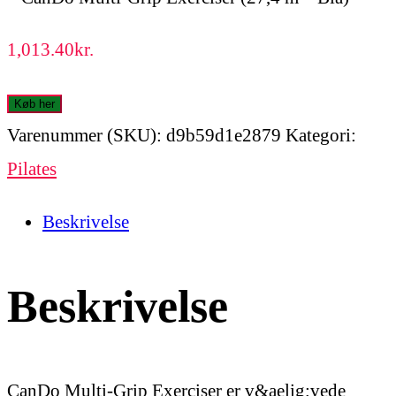
1,013.40
kr.
Køb her
Varenummer (SKU):
d9b59d1e2879
Kategori:
Pilates
Beskrivelse
Beskrivelse
CanDo Multi-Grip Exerciser er v&aelig;vede