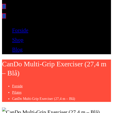
Bare endnu et fitness websted
Forside
Shop
Blog
CanDo Multi-Grip Exerciser (27,4 m
– Blå)
Forside
Pilates
CanDo Multi-Grip Exerciser (27,4 m – Blå)