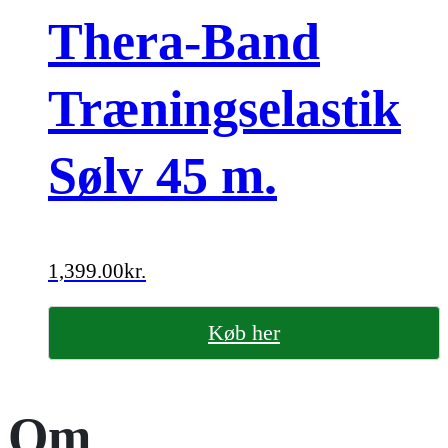
Thera-Band
Træningselastik
Sølv 45 m.
1,399.00
kr.
Køb her
Om