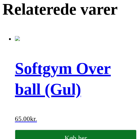
Relaterede varer
Softgym Over
ball (Gul)
65.00
kr.
Køb her