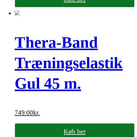
Thera-Band
Træningselastik
Gul 45 m.
749.00
kr.
Køb her