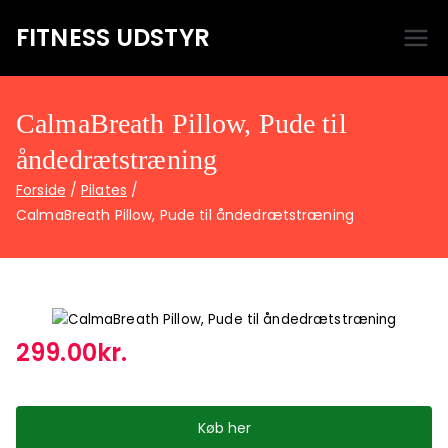
FITNESS UDSTYR
Bare endnu et fitness websted
CalmaBreath Pillow, Pude til
åndedrætstræning
Forside
Pilates
CalmaBreath Pillow, Pude til åndedrætstræning
299.00
kr.
Køb her