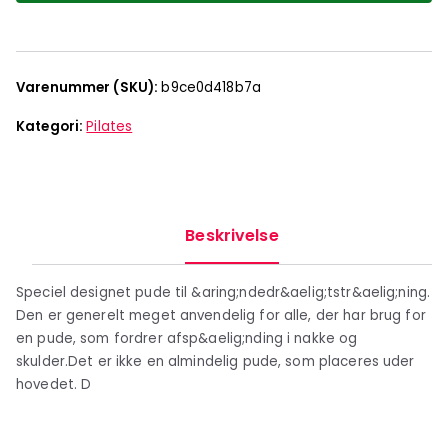
Varenummer (SKU):
b9ce0d418b7a
Kategori:
Pilates
Beskrivelse
Speciel designet pude til &aring;ndedr&aelig;tstr&aelig;ning.
Den er generelt meget anvendelig for alle, der har brug for
en pude, som fordrer afsp&aelig;nding i nakke og
skulder.Det er ikke en almindelig pude, som placeres uder
hovedet. D