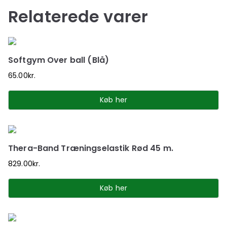
Relaterede varer
Softgym Over ball (Blå)
65.00
kr.
Køb her
Thera-Band Træningselastik Rød 45 m.
829.00
kr.
Køb her