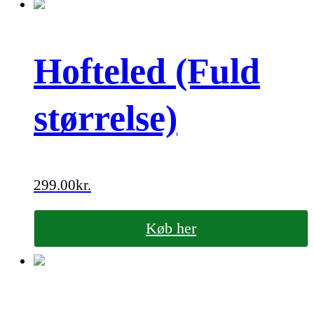
Hofteled (Fuld
størrelse)
299.00
kr.
Køb her