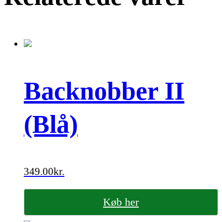
Backnobber II
(Blå)
349.00
kr.
Køb her