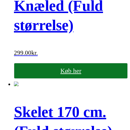
Knæled (Fuld
størrelse)
299.00
kr.
Køb her
Skelet 170 cm.