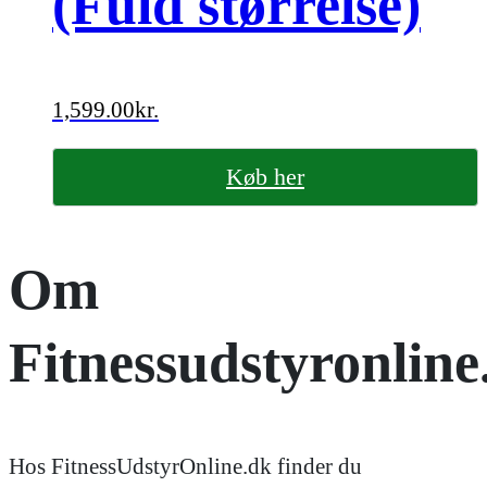
(Fuld størrelse)
1,599.00
kr.
Køb her
Om
Fitnessudstyronline
Hos FitnessUdstyrOnline.dk finder du