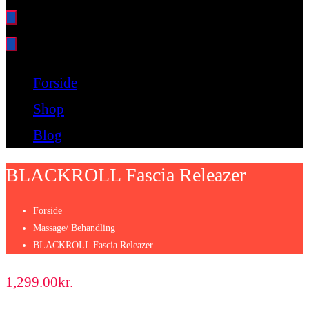
Bare endnu et fitness websted
Forside
Shop
Blog
BLACKROLL Fascia Releazer
Forside
Massage/ Behandling
BLACKROLL Fascia Releazer
1,299.00
kr.