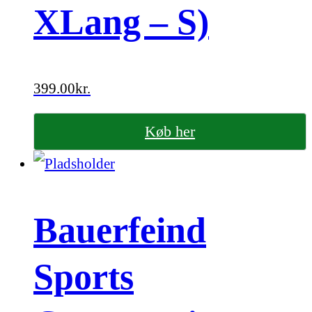
XLang – S)
399.00
kr.
Køb her
Bauerfeind
Sports