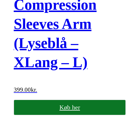
Compression
Sleeves Arm
(Lyseblå –
XLang – L)
399.00
kr.
Køb her