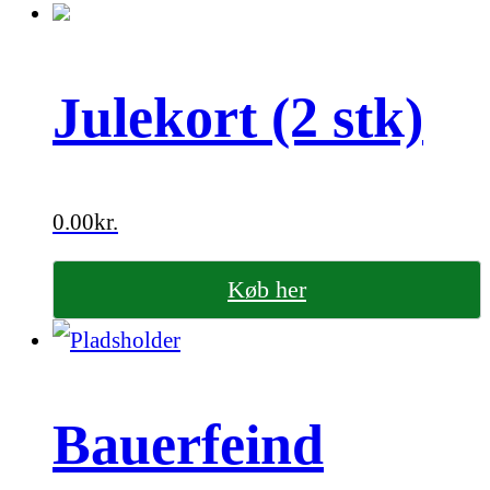
Julekort (2 stk)
0.00
kr.
Køb her
Bauerfeind