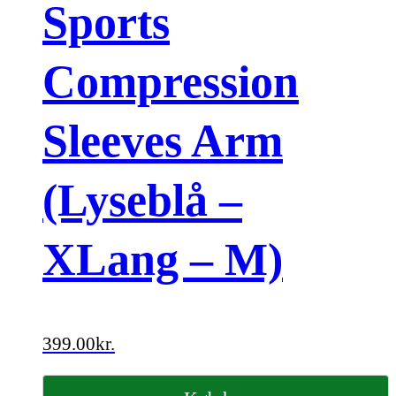
Sports
Compression
Sleeves Arm
(Lyseblå –
XLang – M)
399.00
kr.