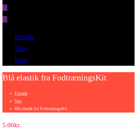
Bare endnu et fitness websted
Forside
Shop
Blog
Blå elastik fra FodtræningsKit
Forside
Nav
Blå elastik fra FodtræningsKit
5.00
kr.