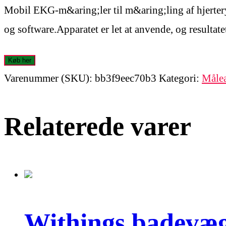
Mobil EKG-m&aring;ler til m&aring;ling af hjerter
og software.Apparatet er let at anvende, og resultat
Køb her
Varenummer (SKU):
bb3f9eec70b3
Kategori:
Målea
Relaterede varer
Withings badevæ