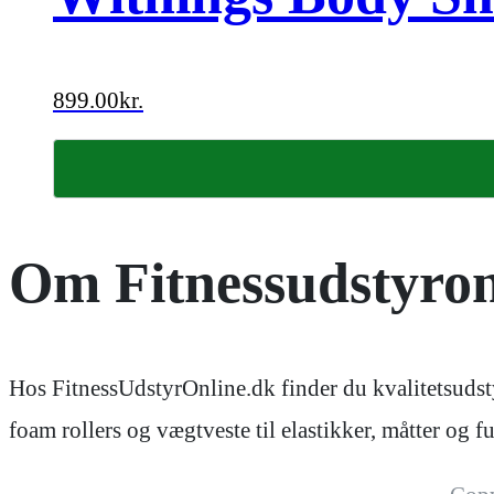
899.00
kr.
Om Fitnessudstyron
Hos FitnessUdstyrOnline.dk finder du kvalitetsudsty
foam rollers og vægtveste til elastikker, måtter og