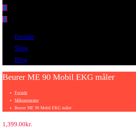
Bare endnu et fitness websted
Forside
Shop
Blog
Beurer ME 90 Mobil EKG måler
Forside
Måleapparater
Beurer ME 90 Mobil EKG måler
1,399.00
kr.