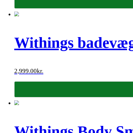
Withings badevæg
2,999.00
kr.
Withings Body Sm