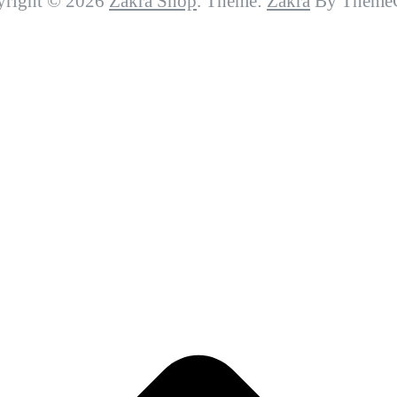
yright © 2026
Zakra Shop
. Theme:
Zakra
By ThemeG