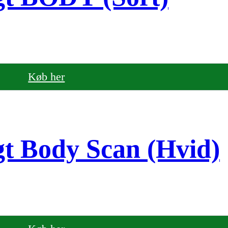
Køb her
t Body Scan (Hvid)