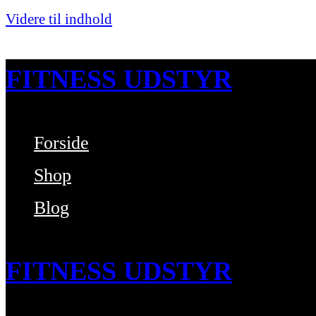
Videre til indhold
FITNESS UDSTYR
Forside
Bare endnu et fitness websted
Shop
Blog
FITNESS UDSTYR