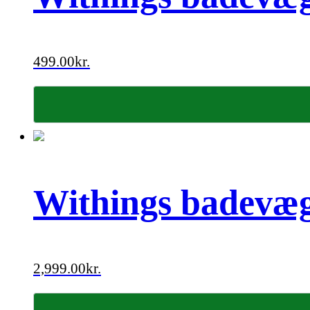
499.00
kr.
Withings badevæg
2,999.00
kr.