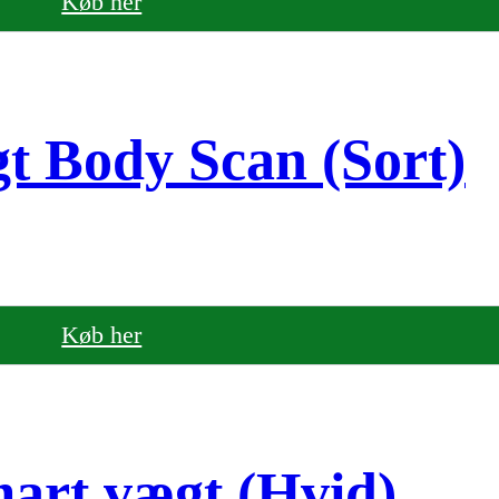
Køb her
t Body Scan (Sort)
Køb her
art vægt (Hvid)