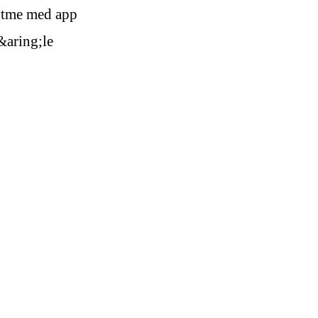
rytme med app
&aring;le