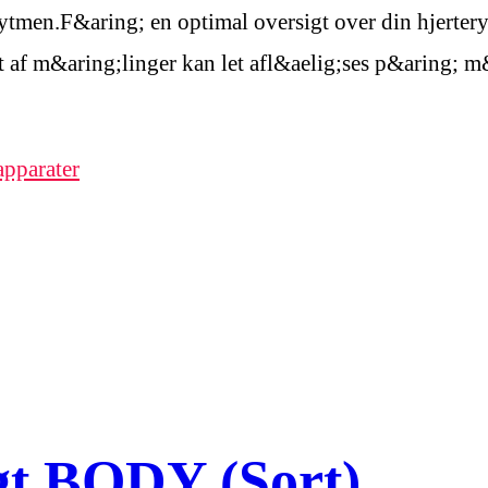
ytmen.F&aring; en optimal oversigt over din hjerte
et af m&aring;linger kan let afl&aelig;ses p&aring; m
pparater
gt BODY (Sort)