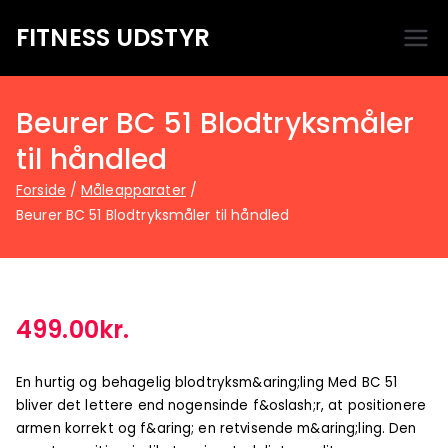
FITNESS UDSTYR
Bare endnu et fitness websted
Beurer BC 51 Blodtryksmåler
til håndled
Forside
Måleapparater
Beurer BC 51 Blodtryksmåler til håndled
499.00
kr.
En hurtig og behagelig blodtryksm&aring;ling Med BC 51
bliver det lettere end nogensinde f&oslash;r, at positionere
armen korrekt og f&aring; en retvisende m&aring;ling. Den