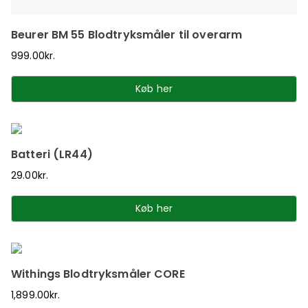
Beurer BM 55 Blodtryksmåler til overarm
999.00
kr.
Køb her
Batteri (LR44)
29.00
kr.
Køb her
Withings Blodtryksmåler CORE
1,899.00
kr.