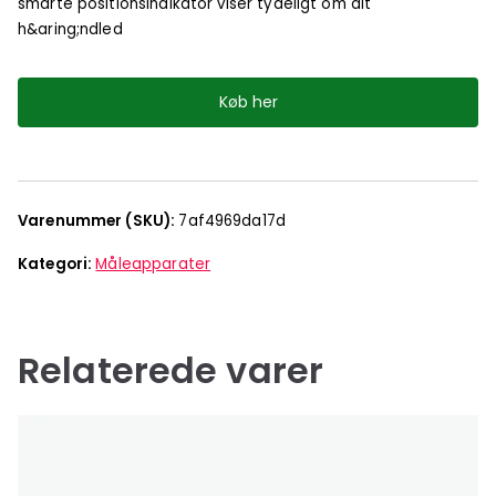
smarte positionsindikator viser tydeligt om dit
h&aring;ndled
Køb her
Varenummer (SKU):
7af4969da17d
Kategori:
Måleapparater
Relaterede varer