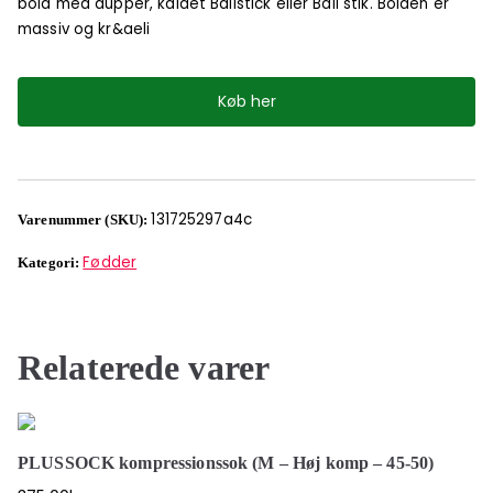
bold med dupper, kaldet Ballstick eller Ball stik. Bolden er
massiv og kr&aeli
Køb her
131725297a4c
Varenummer (SKU):
Fødder
Kategori:
Relaterede varer
PLUSSOCK kompressionssok (M – Høj komp – 45-50)