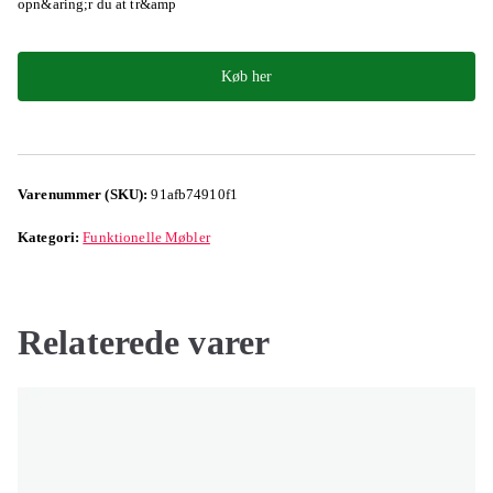
opn&aring;r du at tr&amp
Køb her
Varenummer (SKU):
91afb74910f1
Kategori:
Funktionelle Møbler
Relaterede varer