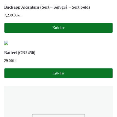
Backapp Alcantara (Sort – Sølvgrå – Sort bold)
7,239.00
kr.
Køb her
Batteri (CR2450)
29.00
kr.
Køb her