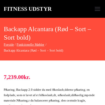
FITNESS UDSTYR
Bare endnu et fitness websted
Backapp Alcantara (Rød – Sort –
Sort bold)
Forside
Funktionelle Møbler
Backapp Alcantara (Rød – Sort – Sort bold)
7,239.00
kr.
P&aring; Backapp 2.0 sidder du med f&oslash;dderne p&aring; en
fodplade, som er lavet af et bl&oslash;dt, st&oslash;dd&aelig;mpende
materiale.N&aring;r du balancerer p&aring; den centrale kugle,