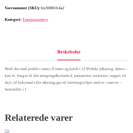
Varenummer (SKU):
fee30881b4a2
Kategori:
Træningsudstyr
Beskrivelse
Hold din mad perfekt varm i 8 timer og koldt i 12!Perfekt p&aring; farten –
kan fx. bruges til din morgengr&oslash;d, pastaretter, wokretter, supper, til
skyr, til babymad eller s&aring;gar til isterninger.Spis med ro i maven –
fremstillet i 1
Relaterede varer