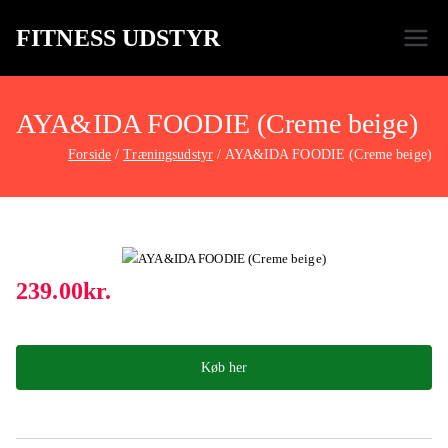
FITNESS UDSTYR
Bare endnu et fitness websted
AYA&IDA FOODIE (Creme beige)
Forside
Træningsudstyr
AYA&IDA FOODIE (Creme beige)
239.00
kr.
Køb her