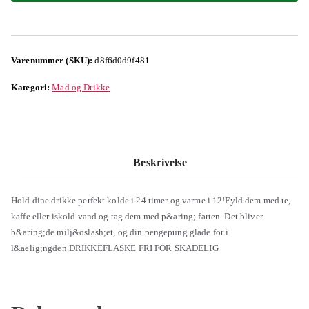
Varenummer (SKU):
d8f6d0d9f481
Kategori:
Mad og Drikke
Beskrivelse
Hold dine drikke perfekt kolde i 24 timer og varme i 12!Fyld dem med te,
kaffe eller iskold vand og tag dem med p&aring; farten. Det bliver
b&aring;de milj&oslash;et, og din pengepung glade for i
l&aelig;ngden.DRIKKEFLASKE FRI FOR SKADELIG