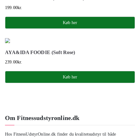
199.00
kr.
Køb her
AYA&IDA FOODIE (Soft Rose)
239.00
kr.
Køb her
Om Fitnessudstyronline.dk
Hos FitnessUdstyrOnline.dk finder du kvalitetsudstyr til både