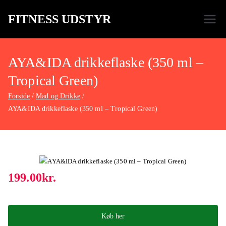
FITNESS UDSTYR
Bare endnu et fitness websted
AYA&IDA drikkeflaske (350 ml –
Tropical Green)
Forside
Mad og Drikke
AYA&IDA drikkeflaske (350 ml – Tropical Green)
199.00
kr.
Køb her