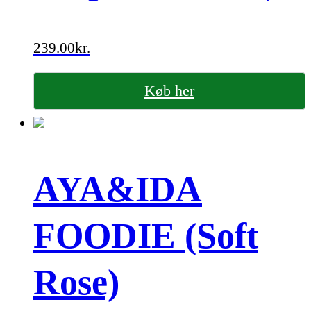
239.00
kr.
Køb her
AYA&IDA
FOODIE (Soft
Rose)