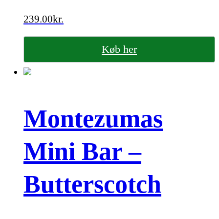
239.00
kr.
Køb her
Montezumas
Mini Bar –
Butterscotch