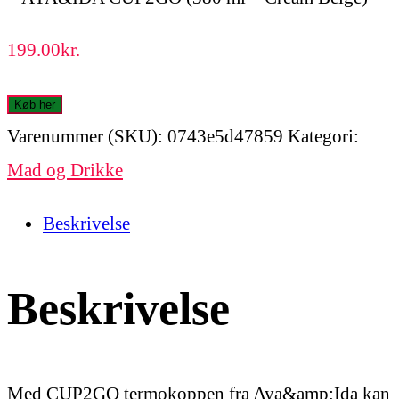
199.00
kr.
Køb her
Varenummer (SKU):
0743e5d47859
Kategori:
Mad og Drikke
Beskrivelse
Beskrivelse
Med CUP2GO termokoppen fra Aya&amp;Ida kan