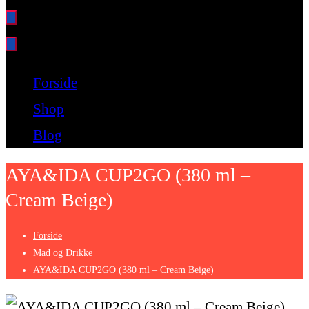
Bare endnu et fitness websted
Forside
Shop
Blog
AYA&IDA CUP2GO (380 ml –
Cream Beige)
Forside
Mad og Drikke
AYA&IDA CUP2GO (380 ml – Cream Beige)