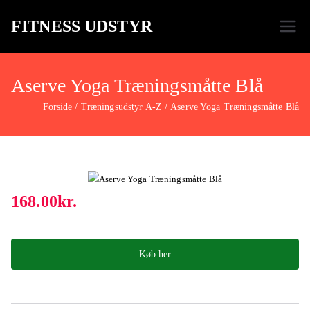
FITNESS UDSTYR
Bare endnu et fitness websted
Aserve Yoga Træningsmåtte Blå
Forside
Træningsudstyr A-Z
Aserve Yoga Træningsmåtte Blå
168.00
kr.
Køb her