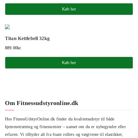
Køb her
Titan Kettlebell 32kg
889.00
kr.
Køb her
Om Fitnessudstyronline.dk
Hos FitnessUdstyrOnline.dk finder du kvalitetsudstyr til både
hjemmetræning og fitnesscenter – uanset om du er nybegynder eller
erfaren. Vi tilbyder alt fra foam rollers og vægtveste til elastikker,