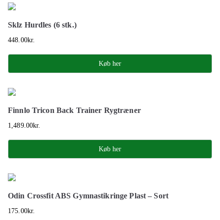
Sklz Hurdles (6 stk.)
448.00
kr.
Køb her
Finnlo Tricon Back Trainer Rygtræner
1,489.00
kr.
Køb her
Odin Crossfit ABS Gymnastikringe Plast – Sort
175.00
kr.