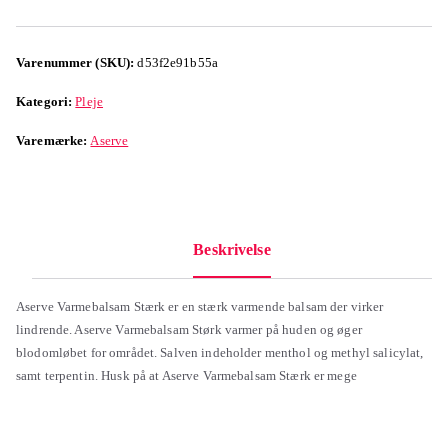
Varenummer (SKU):
d53f2e91b55a
Kategori:
Pleje
Varemærke:
Aserve
Beskrivelse
Aserve Varmebalsam Stærk er en stærk varmende balsam der virker
lindrende. Aserve Varmebalsam Størk varmer på huden og øger
blodomløbet for området. Salven indeholder menthol og methyl salicylat,
samt terpentin. Husk på at Aserve Varmebalsam Stærk er mege