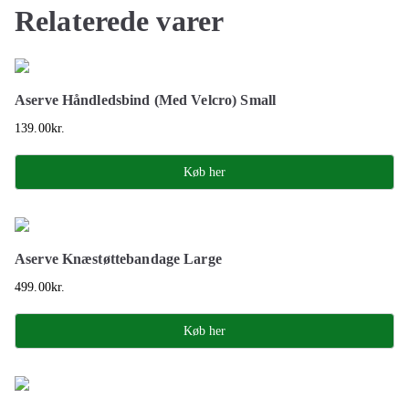
Relaterede varer
Aserve Håndledsbind (Med Velcro) Small
139.00
kr.
Køb her
Aserve Knæstøttebandage Large
499.00
kr.
Køb her