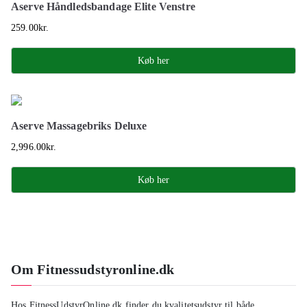
Aserve Håndledsbandage Elite Venstre
259.00
kr.
Køb her
Aserve Massagebriks Deluxe
2,996.00
kr.
Køb her
Om Fitnessudstyronline.dk
Hos FitnessUdstyrOnline.dk finder du kvalitetsudstyr til både