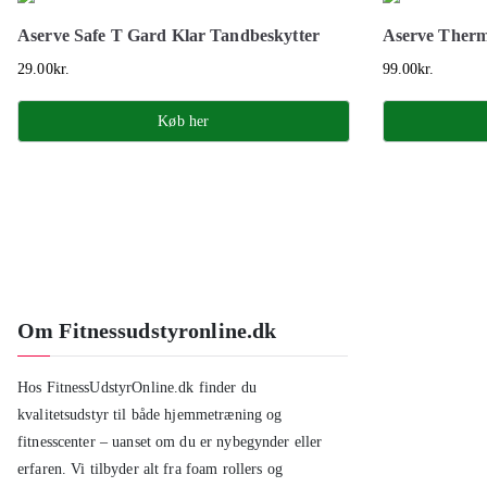
Aserve Safe T Gard Klar Tandbeskytter
Aserve Therm
29.00
kr.
99.00
kr.
Køb her
Om Fitnessudstyronline.dk
Hos FitnessUdstyrOnline.dk finder du
kvalitetsudstyr til både hjemmetræning og
fitnesscenter – uanset om du er nybegynder eller
erfaren. Vi tilbyder alt fra foam rollers og