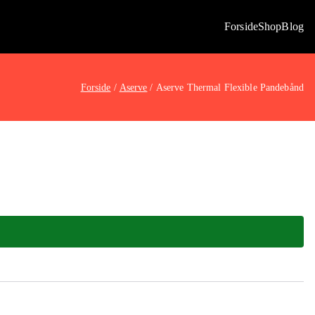
Forside
Shop
Blog
Forside
Aserve
Aserve Thermal Flexible Pandebånd