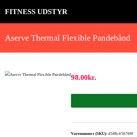
FITNESS UDSTYR
Bare endnu et fitness websted
Aserve Thermal Flexible Pandebånd
98.00
kr.
Varenummer (SKU):
d548c456769f