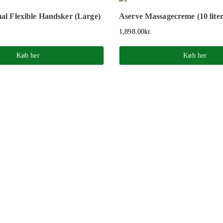
al Flexible Handsker (Large)
Aserve Massagecreme (10 liter
1,898.00
kr.
Køb her
Køb her