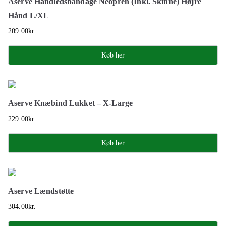
Aserve Håndledsbandage Neopren (Inkl. Skinne) Højre
Hånd L/XL
209.00
kr.
Køb her
Aserve Knæbind Lukket – X-Large
229.00
kr.
Køb her
Aserve Lændstøtte
304.00
kr.