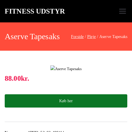
FITNESS UDSTYR
Bare endnu et fitness websted
Aserve Tapesaks
Forside
Pleje
Aserve Tapesaks
88.00
kr.
Køb her