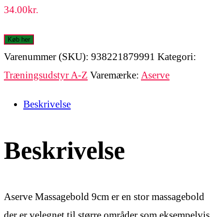
34.00
kr.
Køb her
Varenummer (SKU):
938221879991
Kategori:
Træningsudstyr A-Z
Varemærke:
Aserve
Beskrivelse
Beskrivelse
Aserve Massagebold 9cm er en stor massagebold
der er velegnet til større områder som eksempelvis