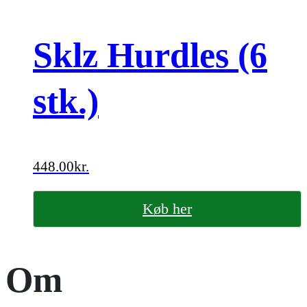
Sklz Hurdles (6
stk.)
448.00
kr.
Køb her
Om