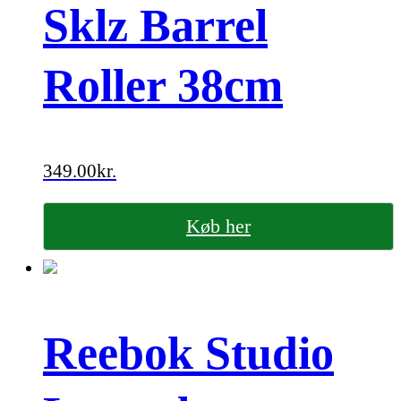
Sklz Barrel
Roller 38cm
349.00
kr.
Køb her
Reebok Studio