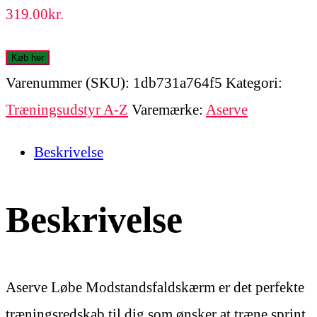
319.00
kr.
Køb her
Varenummer (SKU):
1db731a764f5
Kategori:
Træningsudstyr A-Z
Varemærke:
Aserve
Beskrivelse
Beskrivelse
Aserve Løbe Modstandsfaldskærm er det perfekte
træningsredskab til dig som ønsker at træne sprint.