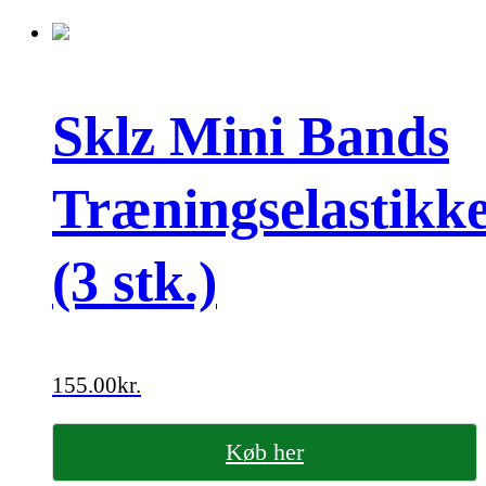
Sklz Mini Bands
Træningselastikk
(3 stk.)
155.00
kr.
Køb her