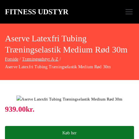
FITNESS UDSTYR
Bare endnu et fitness websted
Aserve Latexfri Tubing
Træningselastik Medium Rød 30m
Forside
Træningsudstyr A-Z
Aserve Latexfri Tubing Træningselastik Medium Rød 30m
939.00
kr.
Køb her