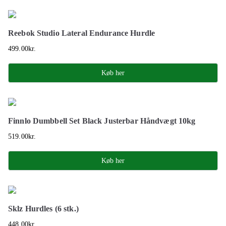
Reebok Studio Lateral Endurance Hurdle
499.00
kr.
Køb her
Finnlo Dumbbell Set Black Justerbar Håndvægt 10kg
519.00
kr.
Køb her
Sklz Hurdles (6 stk.)
448.00
kr.